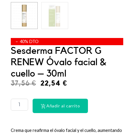
– 40% DTO
Sesderma FACTOR G
RENEW Óvalo facial &
cuello – 30ml
El
El
37,56
€
22,54
€
precio
precio
CINTA
DENTAL
original
actual
LACER
Añadir al carrito
era:
es:
EX-
SUAV
37,56 €.
22,54 €.
MEN
cantidad
Crema que reafirma el óvalo facial y el cuello, aumentando