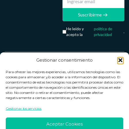
Suscribirme
He leído y
política de
.
acepto la
privacidad
Gestionar consentimiento
Servicio &
Legal
FarmaCenter
Métodos
Para ofrecer las mejores experiencias, utilizamos tecnologías como las
Términos y
Farmacenter
Contacto
de pago
cookies para almacenar y/o acceder a la información del dispositivo. El
condiciones
digital, S.L
Contacto
consentimiento de estas tecnologías nos permitirá procesar datos como
el comportamiento de navegación o las identificaciones únicas en este
Política de
B24836249
Política de
sitio. No consentir o retirar el consentimiento, puede afectar
privacidad
devoluciones
negativamente a ciertas características y funciones.
info@farmacenter.es
Política de
Horario de
Gestionar los servicios
Telf. +34 662
cookies
atención
253 161
Aviso legal
Lun. a Vie.:
Aceptar Cookies
09:00h -