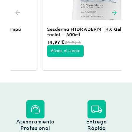
€
.
Sesderma HIDRADERM TRX Gel limpiador
facial – 300ml
E
E
14,97
€
24,95
€
l
l
p
p
Añadir al carrito
r
r
e
e
c
c
i
i
o
o
o
a
r
c
i
t
g
u
i
a
n
l
a
e
l
s
Asesoramiento
Entrega
e
:
Profesional
Rápida
r
1