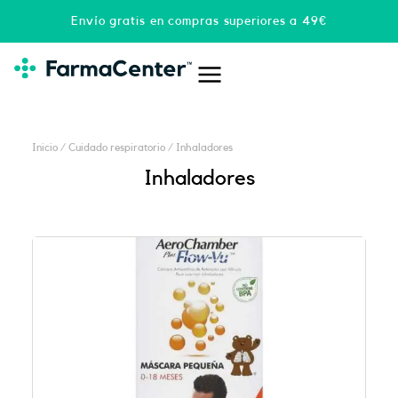
Ir
Envío gratis en compras superiores a 49€
al
contenido
Inicio
/
Cuidado respiratorio
/ Inhaladores
Inhaladores