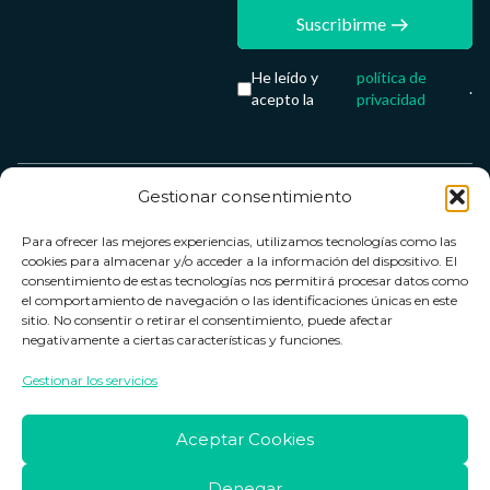
Suscribirme
He leído y
política de
.
acepto la
privacidad
Gestionar consentimiento
Servicio &
Legal
FarmaCenter
Métodos
Para ofrecer las mejores experiencias, utilizamos tecnologías como las
Términos y
Farmacenter
Contacto
de pago
cookies para almacenar y/o acceder a la información del dispositivo. El
condiciones
digital, S.L
Contacto
consentimiento de estas tecnologías nos permitirá procesar datos como
el comportamiento de navegación o las identificaciones únicas en este
Política de
B24836249
Política de
sitio. No consentir o retirar el consentimiento, puede afectar
privacidad
devoluciones
negativamente a ciertas características y funciones.
info@farmacenter.es
Política de
Horario de
Gestionar los servicios
Telf. +34 662
cookies
atención
253 161
Aviso legal
Lun. a Vie.:
Aceptar Cookies
09:00h -
18:00h
Denegar