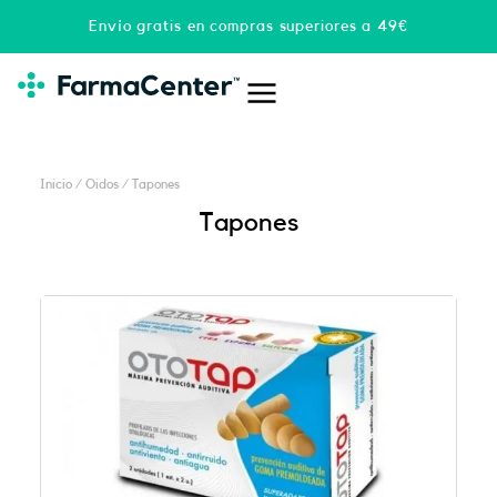
Ir
Envío gratis en compras superiores a 49€
al
contenido
Inicio
/
Oidos
/ Tapones
Tapones