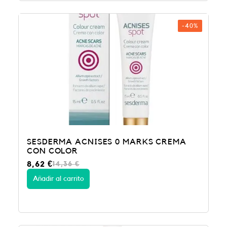
-40%
SESDERMA ACNISES 0 MARKS CREMA
CON COLOR
E
E
8,62
€
14,36
€
l
l
p
p
Añadir al carrito
r
r
e
e
c
c
i
i
o
o