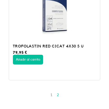
g
u
i
a
n
l
a
e
l
s
e
:
r
8
a
,
:
9
1
7
4
TROFOLASTIN RED CICAT 4X30 5 U
,
€
79,95
€
9
.
5
Añadir al carrito
€
.
1
2