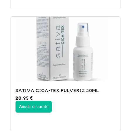
SATIVA CICA-TEX PULVERIZ 50ML
20,95
€
Añadir al carrito