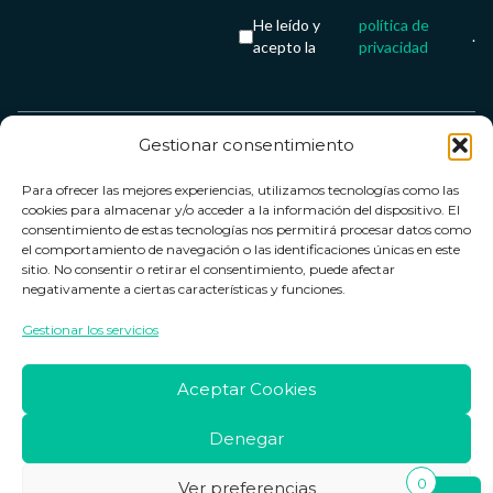
He leído y
política de
.
acepto la
privacidad
Gestionar consentimiento
Servicio &
Legal
FarmaCenter
Métodos
Para ofrecer las mejores experiencias, utilizamos tecnologías como las
Términos y
Farmacenter
Contacto
de pago
cookies para almacenar y/o acceder a la información del dispositivo. El
condiciones
digital, S.L
Contacto
consentimiento de estas tecnologías nos permitirá procesar datos como
el comportamiento de navegación o las identificaciones únicas en este
Política de
B24836249
Política de
sitio. No consentir o retirar el consentimiento, puede afectar
privacidad
devoluciones
negativamente a ciertas características y funciones.
info@farmacenter.es
Política de
Horario de
Gestionar los servicios
Telf. +34 662
cookies
atención
253 161
Aviso legal
Lun. a Vie.:
Aceptar Cookies
09:00h -
18:00h
Denegar
0
Ver preferencias