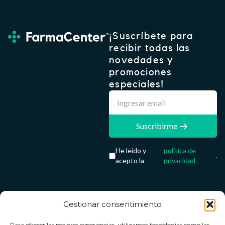
¡Suscríbete para
recibir todas las
novedades y
promociones
especiales!
Suscribirme
He leído y
política de
.
acepto la
privacidad
Gestionar consentimiento
Servicio &
Legal
FarmaCenter
Métodos
Para ofrecer las mejores experiencias, utilizamos tecnologías como las