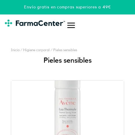
Ir
Envío gratis en compras superiores a 49€
al
contenido
Inicio
/
Higiene corporal
/ Pieles sensibles
Pieles sensibles