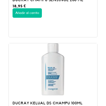
DUCRAY CHAMPU SENSINOL 200 ML
,
€
18,95
€
9
.
5
Añadir al carrito
€
.
DUCRAY KELUAL DS CHAMPU 100ML