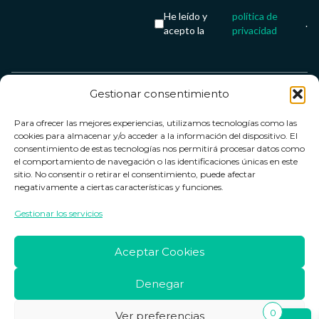
He leído y
política de
.
acepto la
privacidad
Gestionar consentimiento
Servicio &
Legal
FarmaCenter
Métodos
Para ofrecer las mejores experiencias, utilizamos tecnologías como las
Términos y
Farmacenter
Contacto
de pago
cookies para almacenar y/o acceder a la información del dispositivo. El
condiciones
digital, S.L
Contacto
consentimiento de estas tecnologías nos permitirá procesar datos como
el comportamiento de navegación o las identificaciones únicas en este
Política de
B24836249
Política de
sitio. No consentir o retirar el consentimiento, puede afectar
privacidad
devoluciones
negativamente a ciertas características y funciones.
info@farmacenter.es
Política de
Horario de
Gestionar los servicios
Telf. +34 662
cookies
atención
253 161
Aviso legal
Lun. a Vie.:
Aceptar Cookies
09:00h -
18:00h
Denegar
0
Ver preferencias