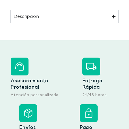
a
e
l
s
e
:
Descripción
r
3
a
5
:
,
5
9
9
8
,
9
€
6
.
€
.
Asesoramiento
Entrega
Profesional
Rápida
Atención personalizada
24/48 horas
Envíos
Pago