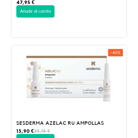
47,95
€
Añadir al carrito
-40%
SESDERMA AZELAC RU AMPOLLAS
E
E
13,90
€
23,16
€
l
l