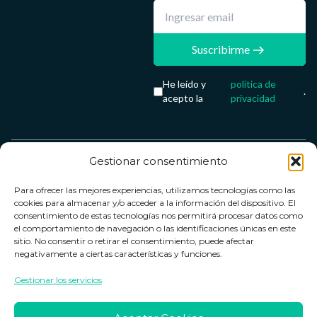
Suscribirme
He leído y
política de
.
acepto la
privacidad
Gestionar consentimiento
Servicio &
Legal
FarmaCenter
Métodos
Para ofrecer las mejores experiencias, utilizamos tecnologías como las
Términos y
Farmacenter
Contacto
de pago
cookies para almacenar y/o acceder a la información del dispositivo. El
condiciones
digital, S.L
Contacto
consentimiento de estas tecnologías nos permitirá procesar datos como
el comportamiento de navegación o las identificaciones únicas en este
Política de
B24836249
Política de
sitio. No consentir o retirar el consentimiento, puede afectar
privacidad
devoluciones
negativamente a ciertas características y funciones.
info@farmacenter.es
Política de
Horario de
Gestionar los servicios
Telf. +34 662
cookies
atención
253 161
Aviso legal
Lun. a Vie.: