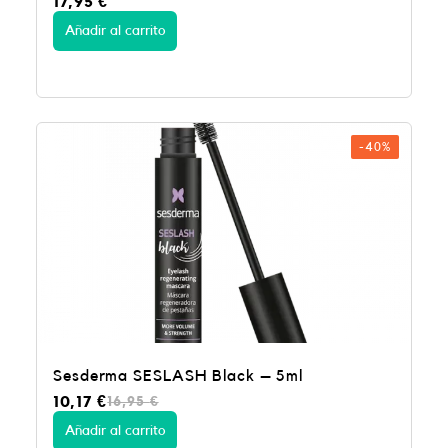
17,95
€
Añadir al carrito
-40%
Sesderma SESLASH Black – 5ml
E
E
10,17
€
16,95
€
l
l
p
p
Añadir al carrito
r
r