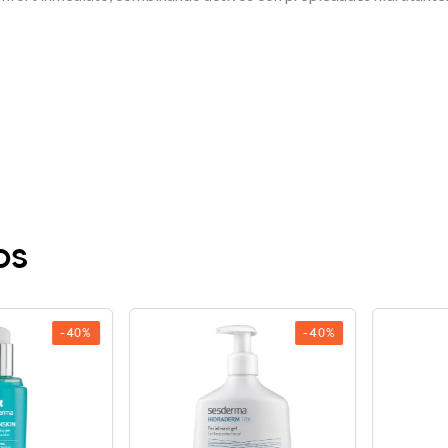
os
-40%
-40%