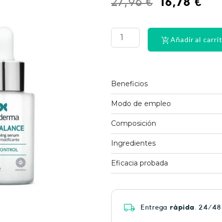
El
El
27,96
€
16,78
€
precio
pre
PHYSIORELAX
ULTRA
original
act
HEAT
Añadir al carri
era:
es:
PLUS
75
27,96 €.
16,7
cantidad
Beneficios
Modo de empleo
Composición
Ingredientes
Eficacia probada
Entrega
rápida
. 24/48