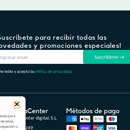
Suscríbete para recibir todas las
ovedades y promociones especiales!
Suscribirme
He leído y acepto la
política de privacidad
.
FarmaCenter
Métodos de pago
okies para
Farmacenter digital, S.L
 de estas
avegación o
B24836249