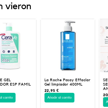
e
:
n vieron
r
1
a
4
:
,
2
9
4
7
,
9
€
5
.
€
.
La Roche Posay Effaclar
SESDER
SP FAM1L
Gel limpiador 400ML
SERUM
ANTIENV
22,95
€
20,14
€
33
Añadir al carrito
Añadir al c