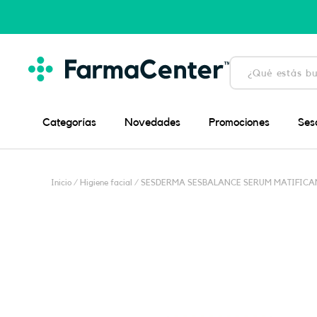
Ir
al
contenido
Búsqueda
de
productos
Categorías
Novedades
Promociones
Ses
Inicio
/
Higiene facial
/ SESDERMA SESBALANCE SERUM MATIFICA