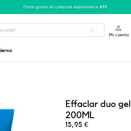
Envío gratis en compras superiores a 49€
Mi cuenta
derma
Effaclar duo gel
200ML
15,95
€