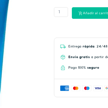
PHYSIORELAX
ULTRA
HEAT
Añadir al carri
PLUS
75
cantidad
Entrega
rápida
. 24/48
Envío gratis
a partir d
Pago 100%
seguro