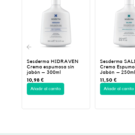
EN
Sesderma SALISES
Sesderma
n
Crema Espumosa sin
RESVERADER
Jabón – 250ml
Liposomal Ser
11,50
€
27,34
€
45,56
Añadir al carrito
Añadir al carrito