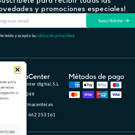
Suscríbete para recibir todas las
ovedades y promociones especiales!
Suscribirme
He leído y acepto la
política de privacidad
.
FarmaCenter
Métodos de pago
okies para
Farmacenter digital, S.L
 de estas
avegación o
B24836249
iento,
info@farmacenter.es
Telf. +34 662 253 161
rencias