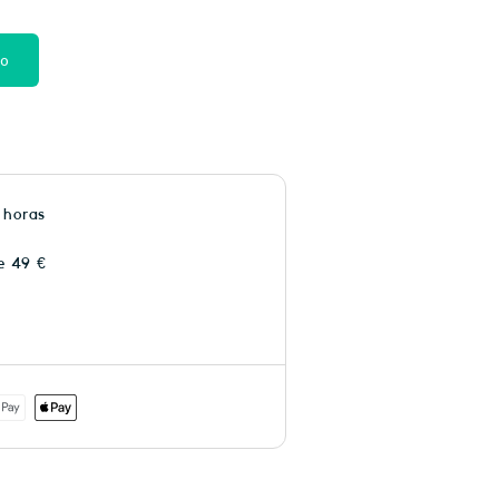
to
 horas
e 49 €