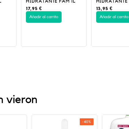
FAM 1L
HIDRATANTE 473 ML
Gel limpi
13,95
€
8,62
€
14,
Añadir al carrito
Añadir al c
n vieron
-40%