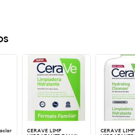
os
CERAVE LIMP
Sesderm