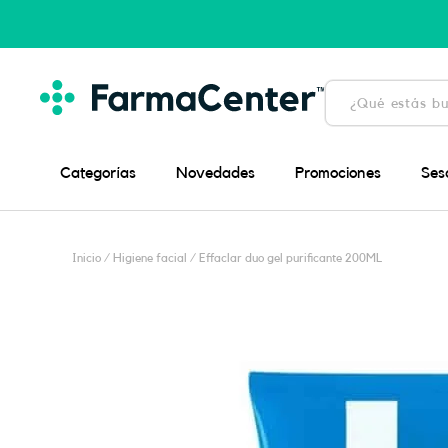
Ir
al
contenido
Búsqueda
de
productos
Categorías
Novedades
Promociones
Ses
Inicio
/
Higiene facial
/ Effaclar duo gel purificante 200ML