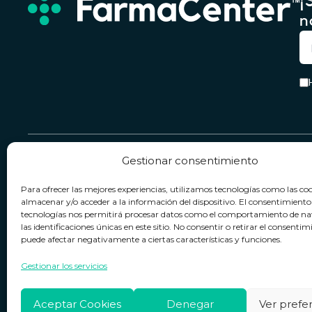
¡
n
Gestionar consentimiento
Servicio & Contacto
Legal
Para ofrecer las mejores experiencias, utilizamos tecnologías como las co
Contacto
Términos y condiciones
almacenar y/o acceder a la información del dispositivo. El consentimiento
tecnologías nos permitirá procesar datos como el comportamiento de n
Política de devoluciones
Política de privacidad
las identificaciones únicas en este sitio. No consentir o retirar el consentim
puede afectar negativamente a ciertas características y funciones.
Política de cookies
Horario de atención
Lun. a Vie.:
09:00h - 18:00h
Aviso legal
Gestionar los servicios
Aceptar Cookies
Denegar
Ver prefe