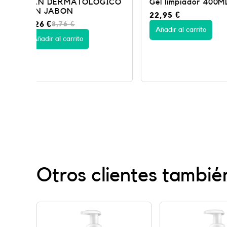
GICO
Gel limpiador 400ML
HIDRATANTE 
22,95
€
17,95
€
Añadir al carrito
Añadir al carrito
Otros clientes tambié