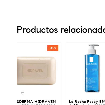
Productos relacionad
-40%
VEN
La Roche Posay Effaclar
CERAVE LIMP