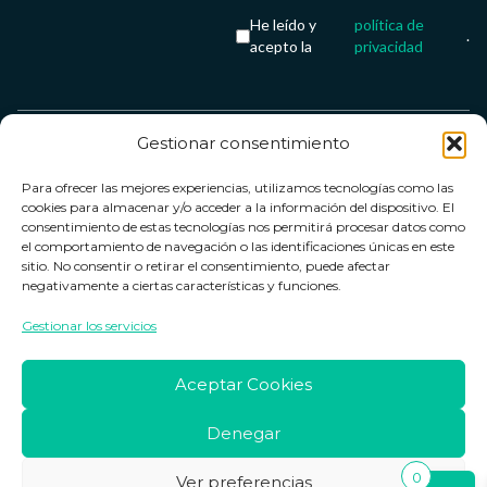
He leído y
política de
.
acepto la
privacidad
Gestionar consentimiento
Servicio &
Legal
FarmaCenter
Métodos
Para ofrecer las mejores experiencias, utilizamos tecnologías como las
Términos y
Farmacenter
Contacto
de pago
cookies para almacenar y/o acceder a la información del dispositivo. El
condiciones
digital, S.L
Contacto
consentimiento de estas tecnologías nos permitirá procesar datos como
el comportamiento de navegación o las identificaciones únicas en este
Política de
B24836249
Política de
sitio. No consentir o retirar el consentimiento, puede afectar
privacidad
devoluciones
negativamente a ciertas características y funciones.
info@farmacenter.es
Política de
Horario de
Gestionar los servicios
Telf. +34 662
cookies
atención
253 161
Aviso legal
Lun. a Vie.:
Aceptar Cookies
09:00h -
18:00h
Denegar
0
Ver preferencias