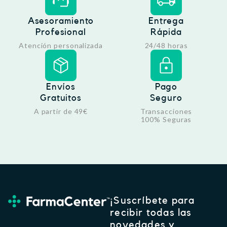
Asesoramiento
Entrega
Profesional
Rápida
Atención personalizada
24/48 horas
Envíos
Pago
Gratuitos
Seguro
A partir de 49€
Transacciones
100% Seguras
¡Suscríbete para
recibir todas las
novedades y