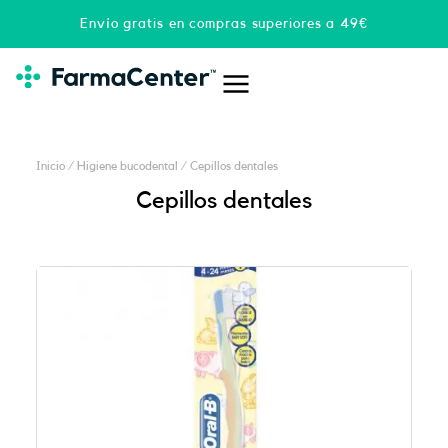
Ir
Envío gratis en compras superiores a 49€
al
contenido
Inicio
/
Higiene bucodental
/ Cepillos dentales
Cepillos dentales
Página
Página
Página
Página