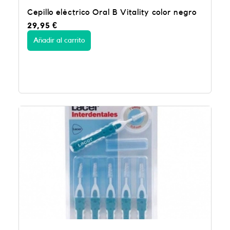
Cepillo eléctrico Oral B Vitality color negro
29,95
€
Añadir al carrito