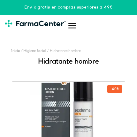
Ir
Envío gratis en compras superiores a 49€
al
contenido
Inicio
/
Higiene facial
/ Hidratante hombre
Hidratante hombre
-40%