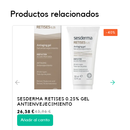
Productos relacionados
-40%
SESDERMA RETISES 0.25% GEL
ANTIENVEJECIMIENTO
E
E
26,38
€
43,96
€
l
l
p
p
Añadir al carrito
r
r