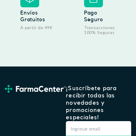
5
€
6
.
Envíos
Pago
Gratuitos
Seguro
€
.
A partir de 49€
Transacciones
100% Seguras
¡Suscríbete para
recibir todas las
novedades y
promociones
especiales!