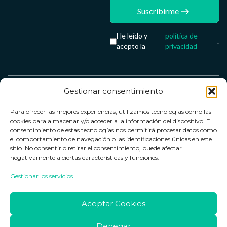
Suscribirme
He leído y
política de
.
acepto la
privacidad
Gestionar consentimiento
Servicio &
Legal
FarmaCenter
Métodos
Para ofrecer las mejores experiencias, utilizamos tecnologías como las
Términos y
Farmacenter
Contacto
de pago
cookies para almacenar y/o acceder a la información del dispositivo. El
condiciones
digital, S.L
Contacto
consentimiento de estas tecnologías nos permitirá procesar datos como
el comportamiento de navegación o las identificaciones únicas en este
Política de
B24836249
Política de
sitio. No consentir o retirar el consentimiento, puede afectar
privacidad
devoluciones
negativamente a ciertas características y funciones.
info@farmacenter.es
Política de
Horario de
Gestionar los servicios
Telf. +34 662
cookies
atención
253 161
Aviso legal
Lun. a Vie.:
Aceptar Cookies
09:00h -
18:00h
Denegar