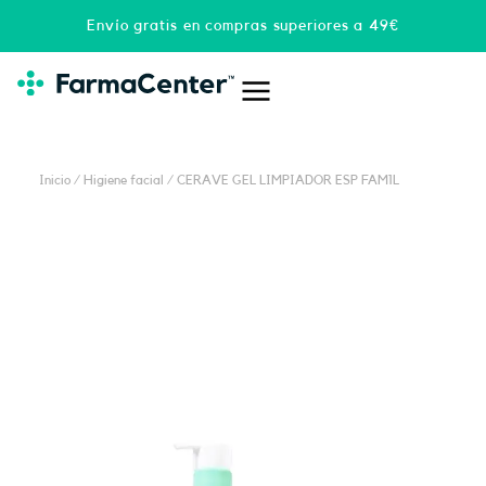
Ir
Envío gratis en compras superiores a 49€
al
contenido
Inicio
/
Higiene facial
/ CERAVE GEL LIMPIADOR ESP FAM1L