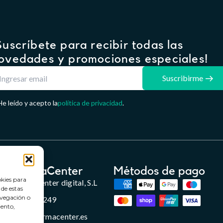
Suscríbete para recibir todas las
ovedades y promociones especiales!
Suscribirme
He leído y acepto la
política de privacidad
.
FarmaCenter
Métodos de pago
okies para
Farmacenter digital, S.L
 de estas
avegación o
B24836249
iento,
info@farmacenter.es