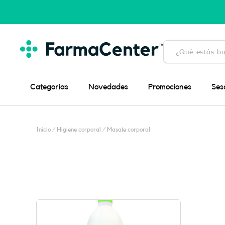
Ir
al
contenido
Búsqueda
de
productos
Categorías
Novedades
Promociones
Ses
Inicio
/
Higiene corporal
/ Masaje corporal