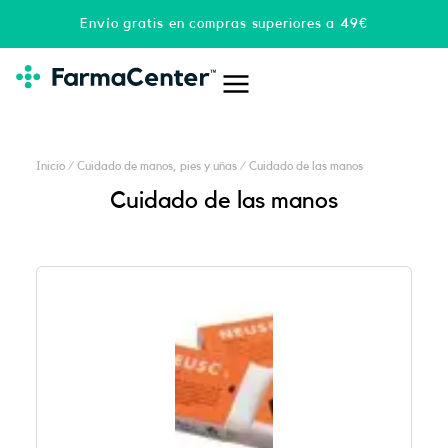
Ir
Envío gratis en compras superiores a 49€
al
contenido
Inicio
/
Cuidado de manos, pies y uñas
/ Cuidado de las manos
Cuidado de las manos