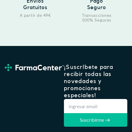
Envíos
Pago
Gratuitos
Seguro
A partir de 49€
Transacciones
100% Seguras
¡Suscríbete para
recibir todas las
novedades y
promociones
especiales!
Suscribirme