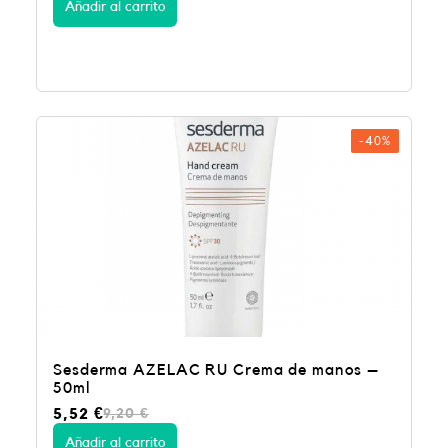
Añadir al carrito
-40%
Sesderma AZELAC RU Crema de manos –
50ml
E
E
5,52
€
9,20
€
l
l
p
p
Añadir al carrito