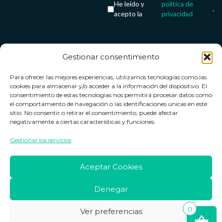
He leído y
política de
.
acepto la
privacidad
Gestionar consentimiento
Servicio &
Legal
FarmaCenter
Métodos
Para ofrecer las mejores experiencias, utilizamos tecnologías como las
Términos y
Farmacenter
Contacto
de pago
cookies para almacenar y/o acceder a la información del dispositivo. El
condiciones
digital, S.L
Contacto
consentimiento de estas tecnologías nos permitirá procesar datos como
el comportamiento de navegación o las identificaciones únicas en este
Política de
B24836249
Política de
sitio. No consentir o retirar el consentimiento, puede afectar
privacidad
devoluciones
negativamente a ciertas características y funciones.
info@farmacenter.es
Política de
Horario de
Gestionar los servicios
Telf. +34 662
cookies
atención
253 161
Aviso legal
Lun. a Vie.:
Aceptar Cookies
09:00h -
18:00h
Denegar
0
Ver preferencias