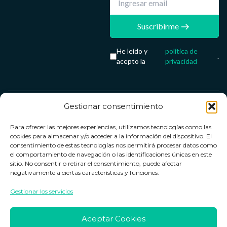
Suscribirme
He leído y
política de
.
acepto la
privacidad
Gestionar consentimiento
Servicio &
Legal
FarmaCenter
Métodos
Para ofrecer las mejores experiencias, utilizamos tecnologías como las
Términos y
Farmacenter
Contacto
de pago
cookies para almacenar y/o acceder a la información del dispositivo. El
condiciones
digital, S.L
Contacto
consentimiento de estas tecnologías nos permitirá procesar datos como
el comportamiento de navegación o las identificaciones únicas en este
Política de
B24836249
Política de
sitio. No consentir o retirar el consentimiento, puede afectar
privacidad
devoluciones
negativamente a ciertas características y funciones.
info@farmacenter.es
Política de
Horario de
Gestionar los servicios
Telf. +34 662
cookies
atención
253 161
Aviso legal
Lun. a Vie.:
Aceptar Cookies
09:00h -