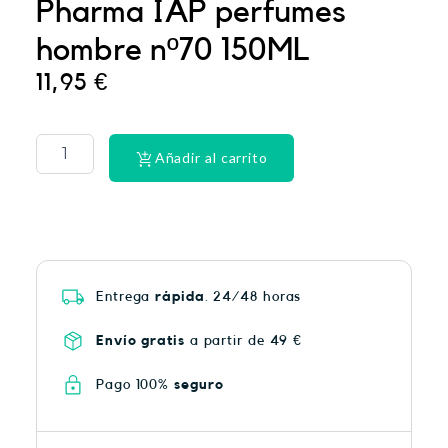
Pharma IAP perfumes
hombre nº70 150ML
11,95
€
PHYSIORELAX
ULTRA
HEAT
Añadir al carrito
PLUS
75
cantidad
Entrega
rápida
. 24/48 horas
Envío gratis
a partir de 49 €
Pago 100%
seguro