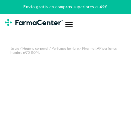
Ir
Envío gratis en compras superiores a 49€
al
contenido
Inicio
/
Higiene corporal
/
Perfumes hombre
/ Pharma IAP perfumes
hombre nº70 150ML