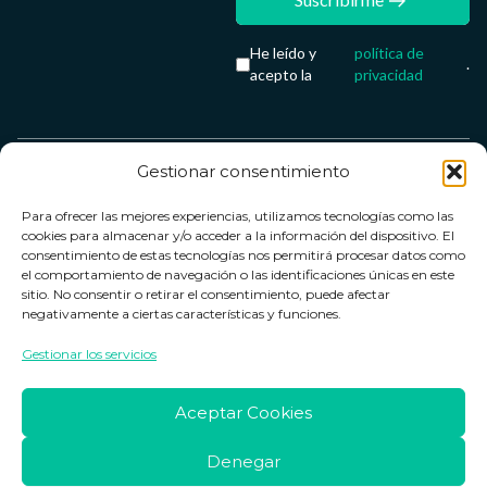
He leído y
política de
.
acepto la
privacidad
Gestionar consentimiento
Servicio &
Legal
FarmaCenter
Métodos
Para ofrecer las mejores experiencias, utilizamos tecnologías como las
Términos y
Farmacenter
Contacto
de pago
cookies para almacenar y/o acceder a la información del dispositivo. El
condiciones
digital, S.L
Contacto
consentimiento de estas tecnologías nos permitirá procesar datos como
el comportamiento de navegación o las identificaciones únicas en este
Política de
B24836249
Política de
sitio. No consentir o retirar el consentimiento, puede afectar
privacidad
devoluciones
negativamente a ciertas características y funciones.
info@farmacenter.es
Política de
Horario de
Gestionar los servicios
Telf. +34 662
cookies
atención
253 161
Aviso legal
Lun. a Vie.:
Aceptar Cookies
09:00h -
18:00h
Denegar