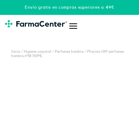
Ir
Envío gratis en compras superiores a 49€
al
contenido
Inicio
/
Higiene corporal
/
Perfumes hombre
/ Pharma IAP perfumes
hombre nº58 150ML