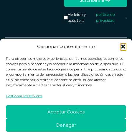
He leído y
política de
.
acepto la
privacidad
Gestionar consentimiento
Servicio &
Legal
FarmaCenter
Métodos
Para ofrecer las mejores experiencias, utilizamos tecnologías como las
Términos y
Farmacenter
Contacto
de pago
cookies para almacenar y/o acceder a la información del dispositivo. El
condiciones
digital, S.L
Contacto
consentimiento de estas tecnologías nos permitirá procesar datos como
el comportamiento de navegación o las identificaciones únicas en este
Política de
B24836249
Política de
sitio. No consentir o retirar el consentimiento, puede afectar
privacidad
devoluciones
negativamente a ciertas características y funciones.
info@farmacenter.es
Política de
Horario de
Gestionar los servicios
Telf. +34 662
cookies
atención
253 161
Aviso legal
Lun. a Vie.:
Aceptar Cookies
09:00h -
18:00h
Denegar