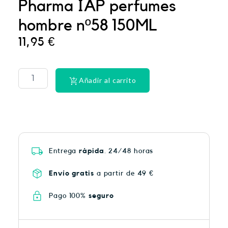
Pharma IAP perfumes
hombre nº58 150ML
11,95
€
PHYSIORELAX
ULTRA
HEAT
Añadir al carrito
PLUS
75
cantidad
Entrega
rápida
. 24/48 horas
Envío gratis
a partir de 49 €
Pago 100%
seguro