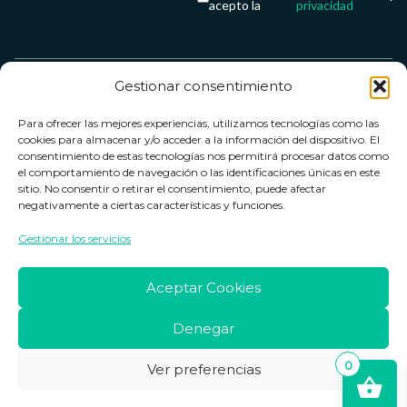
acepto la
privacidad
Gestionar consentimiento
Servicio &
Legal
FarmaCenter
Métodos
Para ofrecer las mejores experiencias, utilizamos tecnologías como las
Términos y
Farmacenter
Contacto
de pago
cookies para almacenar y/o acceder a la información del dispositivo. El
condiciones
digital, S.L
Contacto
consentimiento de estas tecnologías nos permitirá procesar datos como
el comportamiento de navegación o las identificaciones únicas en este
Política de
B24836249
Política de
sitio. No consentir o retirar el consentimiento, puede afectar
privacidad
devoluciones
negativamente a ciertas características y funciones.
info@farmacenter.es
Política de
Horario de
Gestionar los servicios
Telf. +34 662
cookies
atención
253 161
Aviso legal
Lun. a Vie.:
Aceptar Cookies
09:00h -
18:00h
Denegar
0
Ver preferencias
Copyright © 2026 Farmacenter