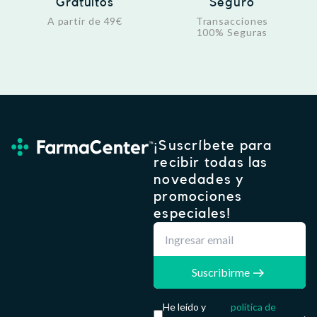
Gratuitos
Seguro
A partir de 49€
Transacciones
100% Seguras
¡Suscríbete para
recibir todas las
novedades y
promociones
especiales!
Suscribirme
He leído y
política de
.