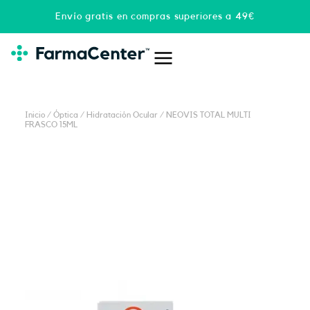
Ir
Envío gratis en compras superiores a 49€
al
contenido
Inicio
/
Óptica
/
Hidratación Ocular
/ NEOVIS TOTAL MULTI
FRASCO 15ML