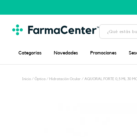
Ir
al
contenido
Búsqueda
de
productos
Categorías
Novedades
Promociones
Ses
Inicio
/
Óptica
/
Hidratación Ocular
/ AQUORAL FORTE 0,5 ML 30 