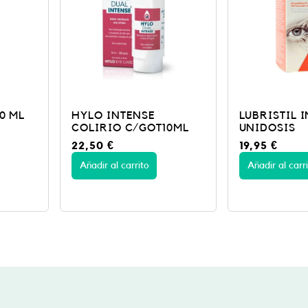
E
LUBRISTIL INTENSE 30
XAILIN N
OT10ML
UNIDOSIS
5 GR
19,95
€
16,75
€
Añadir al carrito
Añadir al c