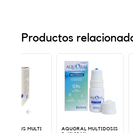
Productos relacionad
LTI
AQUORAL MULTIDOSIS
VITA-POS PO