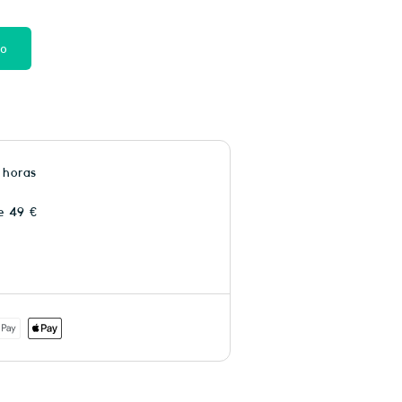
to
 horas
e 49 €