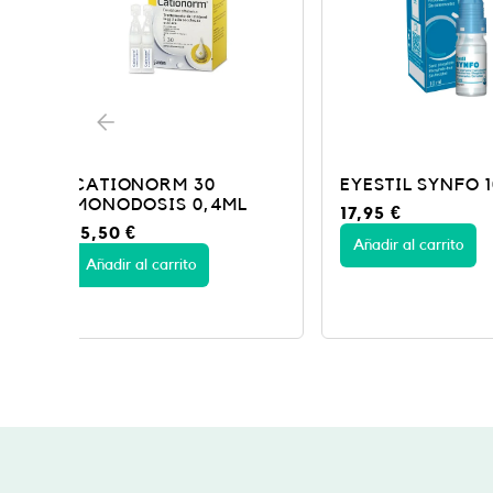
EYESTIL SYNFO 10 ML
HYLO INTENS
L
COLIRIO C/G
17,95
€
22,50
€
Añadir al carrito
Añadir al carrito