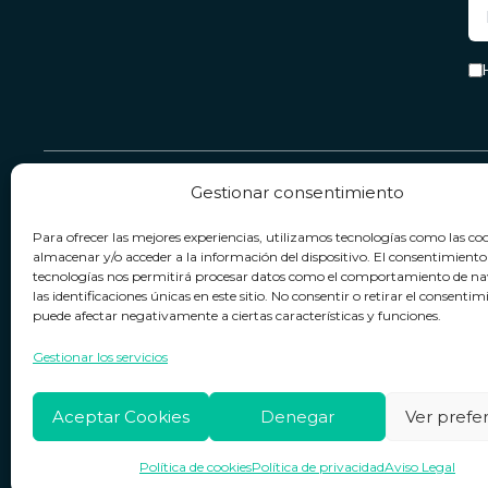
Gestionar consentimiento
Servicio & Contacto
Legal
Para ofrecer las mejores experiencias, utilizamos tecnologías como las co
Contacto
Términos y condiciones
almacenar y/o acceder a la información del dispositivo. El consentimiento
tecnologías nos permitirá procesar datos como el comportamiento de n
Política de devoluciones
Política de privacidad
las identificaciones únicas en este sitio. No consentir o retirar el consentim
puede afectar negativamente a ciertas características y funciones.
Política de cookies
Horario de atención
Lun. a Vie.:
09:00h - 18:00h
Aviso legal
Gestionar los servicios
Aceptar Cookies
Denegar
Ver prefe
Política de cookies
Política de privacidad
Aviso Legal