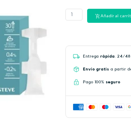
PHYSIORELAX
ULTRA
HEAT
Añadir al carri
PLUS
75
cantidad
Entrega
rápida
. 24/48
Envío gratis
a partir d
Pago 100%
seguro