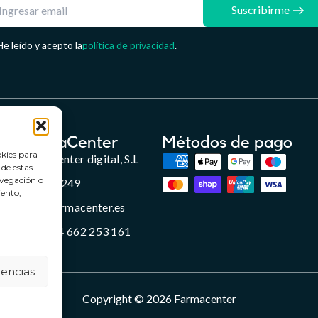
Suscribirme
He leído y acepto la
política de privacidad
.
FarmaCenter
Métodos de pago
okies para
Farmacenter digital, S.L
 de estas
avegación o
B24836249
iento,
info@farmacenter.es
Telf. +34 662 253 161
rencias
Copyright © 2026 Farmacenter