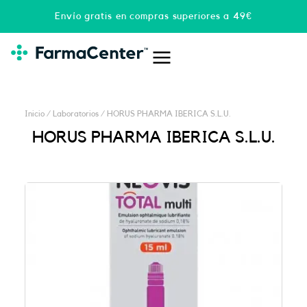
Ir
Envío gratis en compras superiores a 49€
al
contenido
Inicio
/ Laboratorios / HORUS PHARMA IBERICA S.L.U.
HORUS PHARMA IBERICA S.L.U.