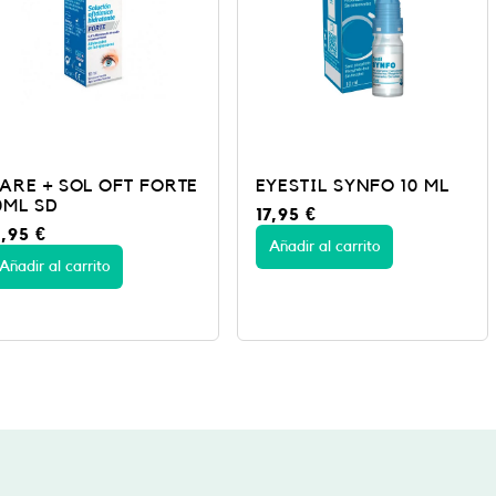
FT FORTE
EYESTIL SYNFO 10 ML
PURO SO
10ML
17,95
€
18,50
€
Añadir al carrito
Añadir al c