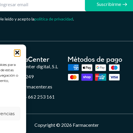
Suscribirme
He leído y acepto la
política de privacidad
.
FarmaCenter
Métodos de pago
okies para
Farmacenter digital, S.L
 de estas
avegación o
B24836249
iento,
info@farmacenter.es
Telf. +34 662 253 161
rencias
Copyright © 2026 Farmacenter