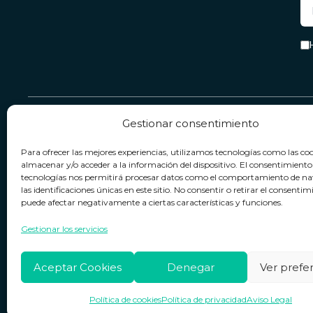
Gestionar consentimiento
Servicio & Contacto
Legal
Para ofrecer las mejores experiencias, utilizamos tecnologías como las co
Contacto
Términos y condiciones
almacenar y/o acceder a la información del dispositivo. El consentimiento
tecnologías nos permitirá procesar datos como el comportamiento de n
Política de devoluciones
Política de privacidad
las identificaciones únicas en este sitio. No consentir o retirar el consentim
puede afectar negativamente a ciertas características y funciones.
Política de cookies
Horario de atención
Lun. a Vie.:
09:00h - 18:00h
Aviso legal
Gestionar los servicios
Aceptar Cookies
Denegar
Ver prefe
Política de cookies
Política de privacidad
Aviso Legal