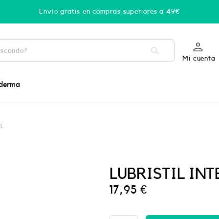
Envío gratis en compras superiores a 49€
Mi cuenta
derma
ML
LUBRISTIL INT
17,95
€
PHYSIORELAX
ULTRA