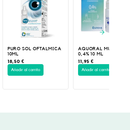
L OFTALMICA
AQUORAL MULTIDOSIS
YELO
0,4% 10 ML
U
11,95
€
20,
arrito
Añadir al carrito
Añad