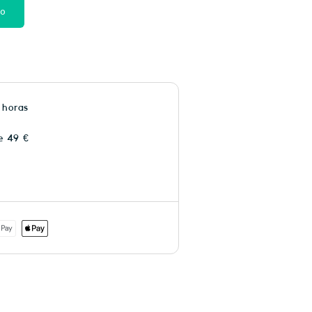
to
 horas
e 49 €