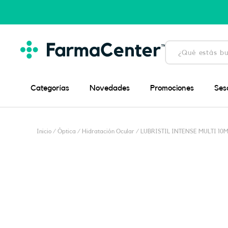
Ir
al
contenido
Búsqueda
de
productos
Categorías
Novedades
Promociones
Ses
Inicio
/
Óptica
/
Hidratación Ocular
/ LUBRISTIL INTENSE MULTI 10