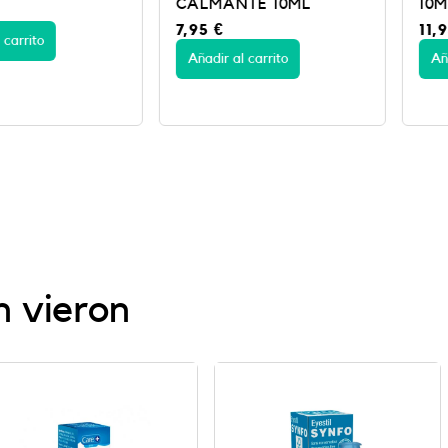
CALMANTE 10ML
10ML SD
7,95
€
11,95
€
Añadir al carrito
Añadir al c
n vieron