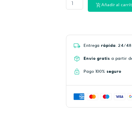
HEAT
Añadir al carri
PLUS
75
cantidad
Entrega
rápida
. 24/48
Envío gratis
a partir d
Pago 100%
seguro