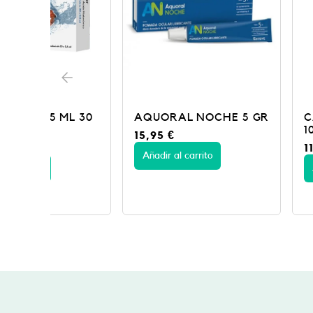
L 30
AQUORAL NOCHE 5 GR
CARE + SOL O
10ML SD
15,95
€
11,95
€
Añadir al carrito
Añadir al carrito