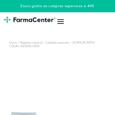
Ir
Envío gratis en compras superiores a 49€
al
contenido
Inicio
/
Higiene corporal
/
Cuidado muscular
/ EPAPLUS ARTH
COLAG INTENS CR75