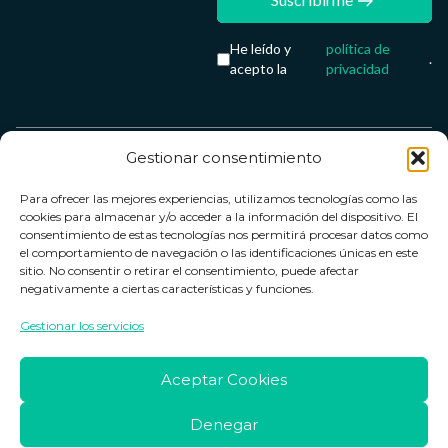
He leído y
política de
.
acepto la
privacidad
Gestionar consentimiento
Servicio &
Legal
FarmaCenter
Métodos
Para ofrecer las mejores experiencias, utilizamos tecnologías como las
Términos y
Farmacenter
Contacto
de pago
cookies para almacenar y/o acceder a la información del dispositivo. El
condiciones
digital, S.L
Contacto
consentimiento de estas tecnologías nos permitirá procesar datos como
el comportamiento de navegación o las identificaciones únicas en este
Política de
B24836249
Política de
sitio. No consentir o retirar el consentimiento, puede afectar
privacidad
devoluciones
negativamente a ciertas características y funciones.
info@farmacenter.es
Política de
Horario de
Gestionar los servicios
Telf. +34 662
cookies
atención
253 161
Aviso legal
Lun. a Vie.:
Aceptar Cookies
09:00h -
18:00h
Denegar