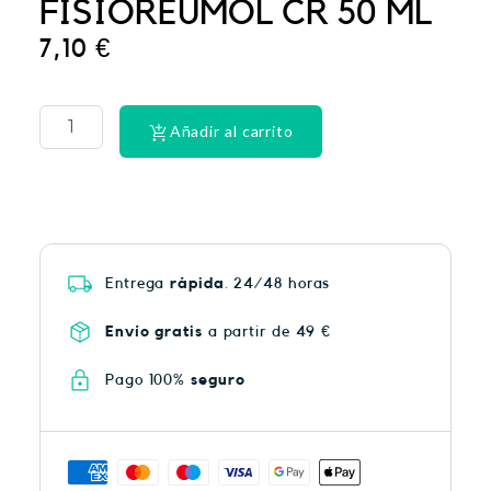
FISIOREUMOL CR 50 ML
7,10
€
La
Roche
Posay
Añadir al carrito
Anthelios
50
spray
200ML
cantidad
Entrega
rápida
. 24/48 horas
Envío gratis
a partir de 49 €
Pago 100%
seguro