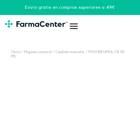
Ir
Envío gratis en compras superiores a 49€
al
contenido
Inicio
/
Higiene corporal
/
Cuidado muscular
/ FISIOREUMOL CR 50
ML