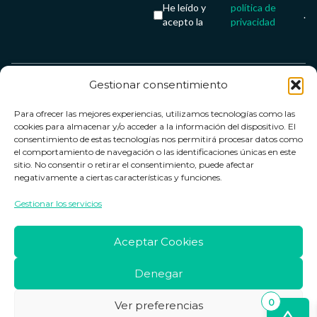
He leído y
política de
.
acepto la
privacidad
Gestionar consentimiento
Servicio &
Legal
FarmaCenter
Métodos
Para ofrecer las mejores experiencias, utilizamos tecnologías como las
Términos y
Farmacenter
Contacto
de pago
cookies para almacenar y/o acceder a la información del dispositivo. El
condiciones
digital, S.L
Contacto
consentimiento de estas tecnologías nos permitirá procesar datos como
el comportamiento de navegación o las identificaciones únicas en este
Política de
B24836249
Política de
sitio. No consentir o retirar el consentimiento, puede afectar
privacidad
devoluciones
negativamente a ciertas características y funciones.
info@farmacenter.es
Política de
Horario de
Gestionar los servicios
Telf. +34 662
cookies
atención
253 161
Aviso legal
Lun. a Vie.:
Aceptar Cookies
09:00h -
18:00h
Denegar
0
Ver preferencias