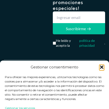
promociones
especiales!
Suscribirme
He leído y
política de
.
acepto la
privacidad
Gestionar consentimiento
Servicio &
Legal
FarmaCenter
Métodos
Para ofrecer las mejores experiencias, utilizamos tecnologías como las
Términos y
Farmacenter
Contacto
de pago
cookies para almacenar y/o acceder a la información del dispositivo. El
condiciones
digital, S.L
Contacto
consentimiento de estas tecnologías nos permitirá procesar datos como
el comportamiento de navegación o las identificaciones únicas en este
Política de
B24836249
Política de
sitio. No consentir o retirar el consentimiento, puede afectar
privacidad
devoluciones
negativamente a ciertas características y funciones.
info@farmacenter.es
Política de
Horario de
Gestionar los servicios
Telf. +34 662