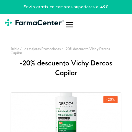
Ir
Envío gratis en compras superiores a 49€
al
contenido
Inicio
/
Las mejores Promociones
/ -20% descuento Vichy Dercos
Capilar
-20% descuento Vichy Dercos
Capilar
-20%