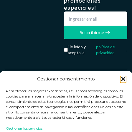
promociones
especiales!
Suscribirme
He leído y
política de
.
acepto la
privacidad
Gestionar consentimiento
Servicio &
Legal
FarmaCenter
Métodos
Para ofrecer las mejores experiencias, utilizamos tecnologías como las
Términos y
Farmacenter
Contacto
de pago
cookies para almacenar y/o acceder a la información del dispositivo. El
condiciones
digital, S.L
Contacto
consentimiento de estas tecnologías nos permitirá procesar datos como
el comportamiento de navegación o las identificaciones únicas en este
Política de
B24836249
Política de
sitio. No consentir o retirar el consentimiento, puede afectar
privacidad
devoluciones
negativamente a ciertas características y funciones.
info@farmacenter.es
Política de
Horario de
Gestionar los servicios
Telf. +34 662
cookies