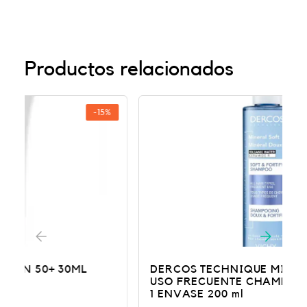
Productos relacionados
-20%
DERCOS TECHNIQUE MINERAL SUAVE
USO FRECUENTE CHAMPU FORTIFICANTE
1 ENVASE 200 ml
E
E