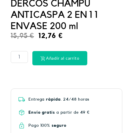
DERCOS CHAMPU
ANTICASPA 2 EN 1 1
ENVASE 200 ml
El
El
15,95
€
12,76
€
precio
precio
PHYSIORELAX
ULTRA
original
actual
HEAT
Añadir al carrito
era:
es:
PLUS
75
15,95 €.
12,76 €.
cantidad
Entrega
rápida
. 24/48 horas
Envío gratis
a partir de 49 €
Pago 100%
seguro