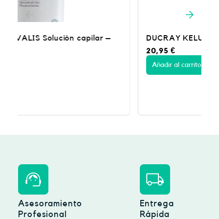
€
.
DUCRAY KELUAL DS CHAMPU 100ML
20,95
€
Añadir al carrito
Asesoramiento
Entrega
Profesional
Rápida