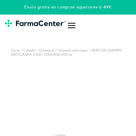
Ir
Envío gratis en compras superiores a 49€
al
contenido
Inicio
/
Cabello
/
Champus
/
Champú anticaspa
/ DERCOS CHAMPU
ANTICASPA 2 EN 1 1 ENVASE 200 ml