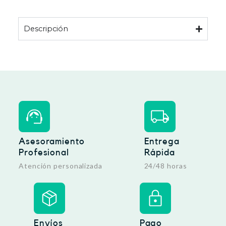
n
l
a
e
l
s
Descripción
e
:
r
1
a
9
:
,
2
1
3
6
,
9
€
5
.
€
.
Asesoramiento
Entrega
Profesional
Rápida
Atención personalizada
24/48 horas
Envíos
Pago