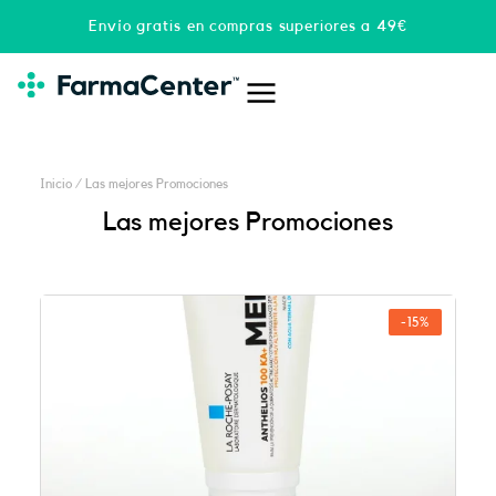
Ir
Envío gratis en compras superiores a 49€
al
contenido
Inicio
/ Las mejores Promociones
Las mejores Promociones
Página
Página
-15%