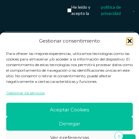
He leído y
política de
.
acepto la
privacidad
Gestionar consentimiento
Servicio &
Legal
FarmaCenter
Métodos
Para ofrecer las mejores experiencias, utilizamos tecnologías como las
Términos y
Farmacenter
Contacto
de pago
cookies para almacenar y/o acceder a la información del dispositivo. El
condiciones
digital, S.L
Contacto
consentimiento de estas tecnologías nos permitirá procesar datos como
el comportamiento de navegación o las identificaciones únicas en este
Política de
B24836249
Política de
sitio. No consentir o retirar el consentimiento, puede afectar
privacidad
devoluciones
negativamente a ciertas características y funciones.
info@farmacenter.es
Política de
Horario de
Gestionar los servicios
Telf. +34 662
cookies
atención
253 161
Aviso legal
Lun. a Vie.:
Aceptar Cookies
09:00h -
18:00h
Denegar
0
Ver preferencias