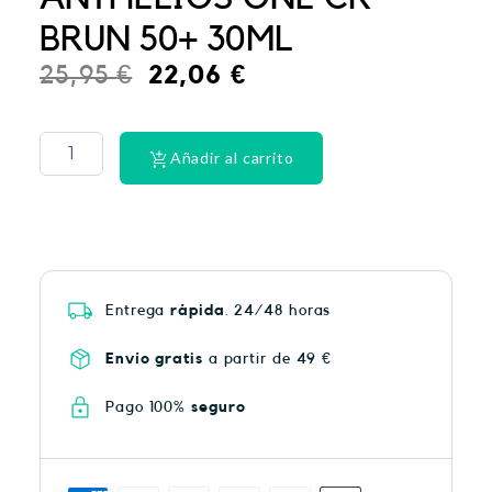
BRUN 50+ 30ML
El
El
25,95
€
22,06
€
precio
precio
La
Roche
original
actual
Posay
Añadir al carrito
era:
es:
Anthelios
50
25,95 €.
22,06 €.
spray
200ML
cantidad
Entrega
rápida
. 24/48 horas
Envío gratis
a partir de 49 €
Pago 100%
seguro