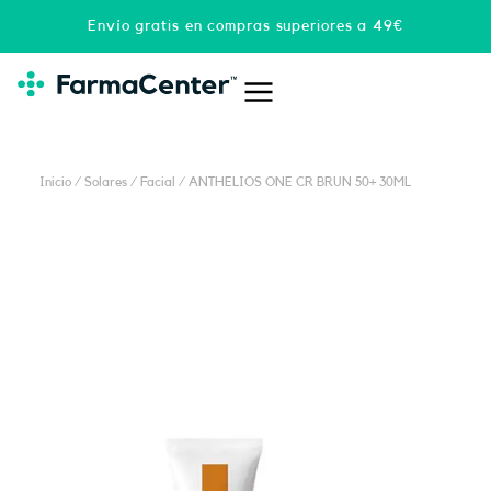
Ir
Envío gratis en compras superiores a 49€
al
contenido
Inicio
/
Solares
/
Facial
/ ANTHELIOS ONE CR BRUN 50+ 30ML