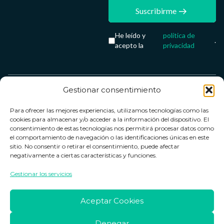
Suscribirme
He leído y
política de
.
acepto la
privacidad
Gestionar consentimiento
Servicio &
Legal
FarmaCenter
Métodos
Para ofrecer las mejores experiencias, utilizamos tecnologías como las
Términos y
Farmacenter
Contacto
de pago
cookies para almacenar y/o acceder a la información del dispositivo. El
condiciones
digital, S.L
Contacto
consentimiento de estas tecnologías nos permitirá procesar datos como
el comportamiento de navegación o las identificaciones únicas en este
Política de
B24836249
Política de
sitio. No consentir o retirar el consentimiento, puede afectar
privacidad
devoluciones
negativamente a ciertas características y funciones.
info@farmacenter.es
Política de
Horario de
Gestionar los servicios
Telf. +34 662
cookies
atención
253 161
Aviso legal
Lun. a Vie.:
Aceptar Cookies
09:00h -
18:00h
Denegar