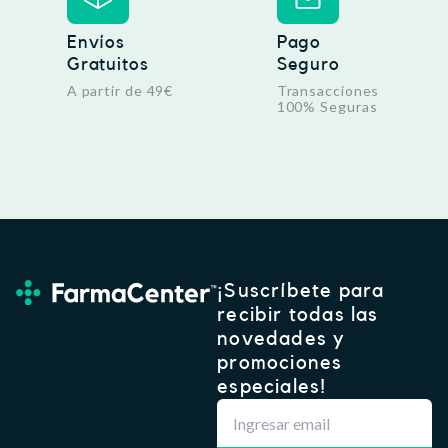
9
€
5
.
Envíos
Pago
Gratuitos
Seguro
€
.
A partir de 49€
Transacciones
100% Seguras
¡Suscríbete para
recibir todas las
novedades y
promociones
especiales!