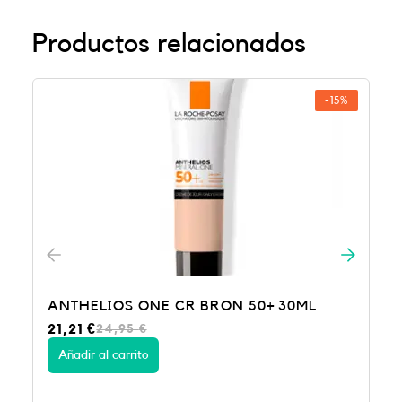
Productos relacionados
-15%
+ 30ML
ANTHELIOS OIL CORRECT 50+ 50ML
E
E
24,61
€
28,95
€
l
l
p
p
Añadir al carrito
r
r
e
e