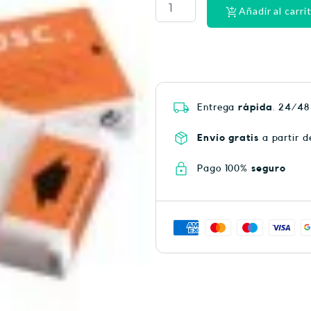
HEAT
Añadir al carri
PLUS
75
cantidad
Entrega
rápida
. 24/48
Envío gratis
a partir d
Pago 100%
seguro