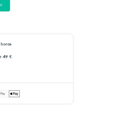
to
 horas
e 49 €