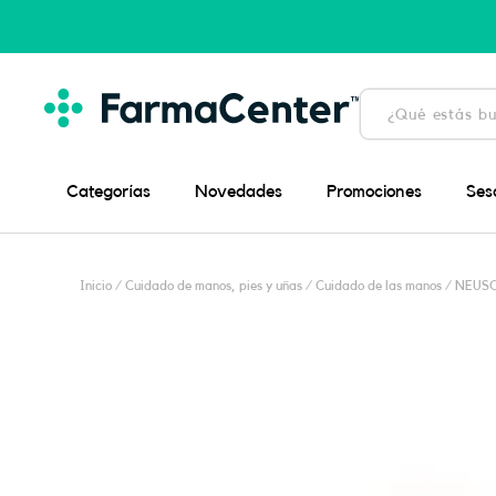
Ir
al
contenido
Búsqueda
de
productos
Categorías
Novedades
Promociones
Ses
Inicio
/
Cuidado de manos, pies y uñas
/
Cuidado de las manos
/ NEUSC