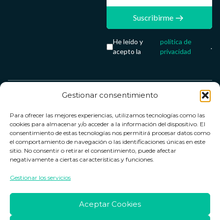
Suscribirme
He leído y
política de
.
acepto la
privacidad
Gestionar consentimiento
Servicio &
Legal
FarmaCenter
Métodos
Para ofrecer las mejores experiencias, utilizamos tecnologías como las
Términos y
Farmacenter
Contacto
de pago
cookies para almacenar y/o acceder a la información del dispositivo. El
condiciones
digital, S.L
Contacto
consentimiento de estas tecnologías nos permitirá procesar datos como
el comportamiento de navegación o las identificaciones únicas en este
Política de
B24836249
Política de
sitio. No consentir o retirar el consentimiento, puede afectar
privacidad
devoluciones
negativamente a ciertas características y funciones.
info@farmacenter.es
Política de
Horario de
Gestionar los servicios
Telf. +34 662
cookies
atención
253 161
Aviso legal
Lun. a Vie.:
Aceptar Cookies
09:00h -
18:00h