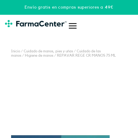
Ir
Envío gratis en compras superiores a 49€
al
contenido
Inicio
/
Cuidado de manos, pies y uñas
/
Cuidado de las
manos
/
Higiene de manos
/ REPAVAR REGE CR MANOS 75 ML