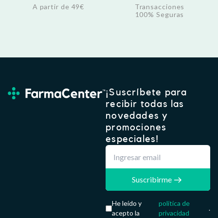
A partir de 49€
Transacciones
€
100% Seguras
.
¡Suscríbete para
recibir todas las
novedades y
promociones
especiales!
Suscribirme
He leído y
política de
.
acepto la
privacidad