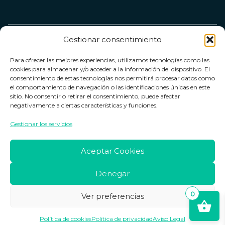
Gestionar consentimiento
Servicio &
Legal
FarmaCenter
Métodos
Para ofrecer las mejores experiencias, utilizamos tecnologías como las
Términos y
Farmacenter
Contacto
de pago
cookies para almacenar y/o acceder a la información del dispositivo. El
condiciones
digital, S.L
Contacto
consentimiento de estas tecnologías nos permitirá procesar datos como
el comportamiento de navegación o las identificaciones únicas en este
Política de
B24836249
Política de
sitio. No consentir o retirar el consentimiento, puede afectar
privacidad
devoluciones
negativamente a ciertas características y funciones.
info@farmacenter.es
Política de
Horario de
Gestionar los servicios
Telf. +34 662
cookies
atención
253 161
Aviso legal
Lun. a Vie.:
Aceptar Cookies
09:00h -
18:00h
Denegar
0
Ver preferencias
Copyright © 2026 Farmacenter
Política de cookies
Política de privacidad
Aviso Legal