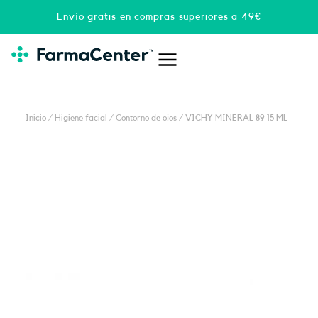
Ir
Envío gratis en compras superiores a 49€
al
contenido
Inicio
/
Higiene facial
/
Contorno de ojos
/ VICHY MINERAL 89 15 ML