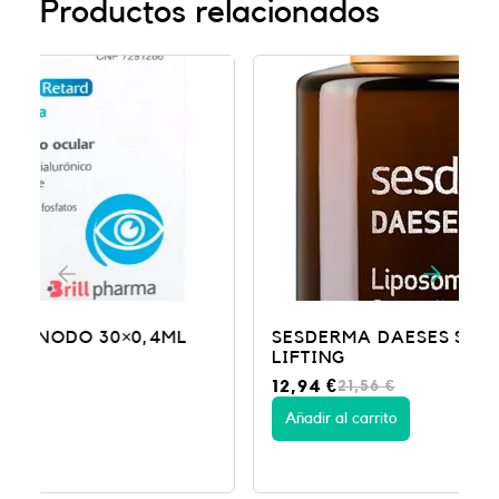
Productos relacionados
-40%
SESDERMA DAESES SERUM EFECT
LIFTING
E
E
12,94
€
21,56
€
l
l
p
p
Añadir al carrito
r
r
e
e
c
c
i
i