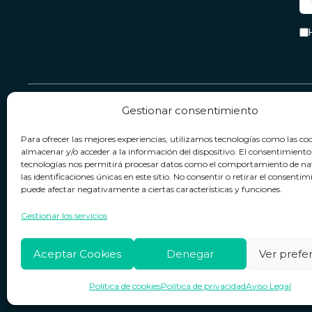
Gestionar consentimiento
Servicio & Contacto
Legal
Para ofrecer las mejores experiencias, utilizamos tecnologías como las co
Contacto
Términos y condiciones
almacenar y/o acceder a la información del dispositivo. El consentimiento
tecnologías nos permitirá procesar datos como el comportamiento de n
Política de devoluciones
Política de privacidad
las identificaciones únicas en este sitio. No consentir o retirar el consentim
puede afectar negativamente a ciertas características y funciones.
Política de cookies
Horario de atención
Lun. a Vie.:
09:00h - 18:00h
Aviso legal
Gestionar los servicios
Aceptar Cookies
Denegar
Ver prefe
Política de cookies
Política de privacidad
Aviso Legal