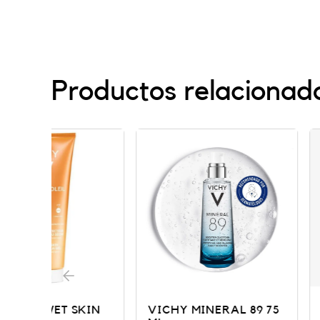
Productos relacionad
KIN
VICHY MINERAL 89 75
LIFTACTIV C