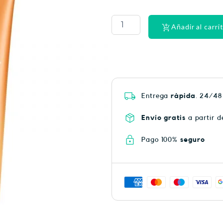
CINTA
DENTAL
LACER
Añadir al carri
EX-
SUAV
MEN
cantidad
Entrega
rápida
. 24/48
Envío gratis
a partir d
Pago 100%
seguro