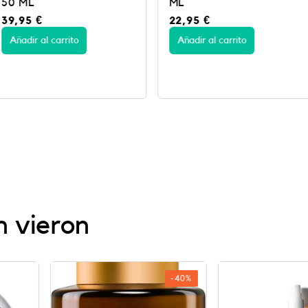
ML
mujer nº9
22,95
€
11,95
€
Añadir al carrito
Añadir al c
n vieron
-40%