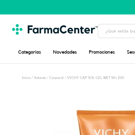
Ir
al
contenido
Búsqueda
de
productos
Categorías
Novedades
Promociones
Ses
Inicio
/
Solares
/
Corporal
/ VICHY CAP SOL GEL WET 50+ 200