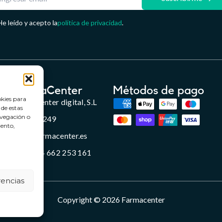
He leído y acepto la
política de privacidad
.
FarmaCenter
Métodos de pago
okies para
Farmacenter digital, S.L
 de estas
avegación o
B24836249
iento,
info@farmacenter.es
Telf. +34 662 253 161
rencias
Copyright © 2026 Farmacenter