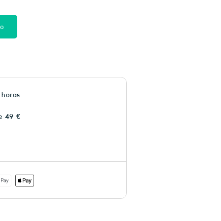
to
 horas
e 49 €