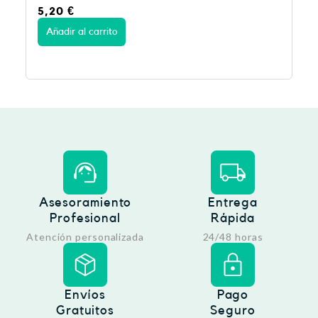
12,95
€
rito
Añadir al carrito
Asesoramiento
Entrega
Profesional
Rápida
Atención personalizada
24/48 horas
Envíos
Pago
Gratuitos
Seguro