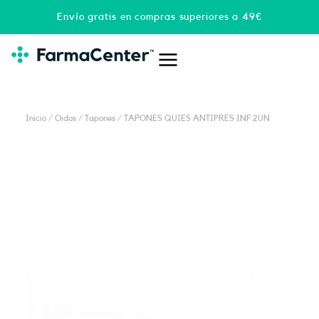
Ir
Envío gratis en compras superiores a 49€
al
contenido
Inicio
/
Oidos
/
Tapones
/ TAPONES QUIES ANTIPRES INF 2UN