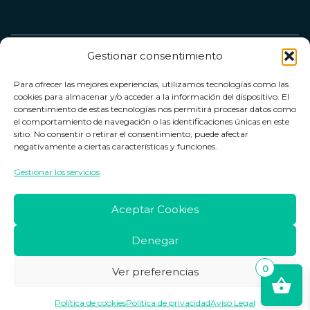
Gestionar consentimiento
Servicio &
Legal
FarmaCenter
Métodos
Para ofrecer las mejores experiencias, utilizamos tecnologías como las
Términos y
Farmacenter
Contacto
de pago
cookies para almacenar y/o acceder a la información del dispositivo. El
condiciones
digital, S.L
Contacto
consentimiento de estas tecnologías nos permitirá procesar datos como
el comportamiento de navegación o las identificaciones únicas en este
Política de
B24836249
Política de
sitio. No consentir o retirar el consentimiento, puede afectar
privacidad
devoluciones
negativamente a ciertas características y funciones.
info@farmacenter.es
Política de
Horario de
Gestionar los servicios
Telf. +34 662
cookies
atención
253 161
Aviso legal
Lun. a Vie.:
Aceptar Cookies
09:00h -
18:00h
Denegar
0
Ver preferencias
Copyright © 2026 Farmacenter
Política de cookies
Política de privacidad
Aviso Legal