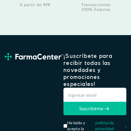
A partir de 49€
Transacciones
100% Seguras
¡Suscríbete para
recibir todas las
novedades y
promociones
especiales!
Suscribirme
He leído y
política de
.
acepto la
privacidad