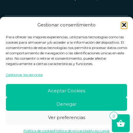
Gestionar consentimiento
Servicio &
Legal
FarmaCenter
Métodos
Para ofrecer las mejores experiencias, utilizamos tecnologías como las
Términos y
Farmacenter
Contacto
de pago
cookies para almacenar y/o acceder a la información del dispositivo. El
condiciones
digital, S.L
Contacto
consentimiento de estas tecnologías nos permitirá procesar datos como
el comportamiento de navegación o las identificaciones únicas en este
Política de
B24836249
Política de
sitio. No consentir o retirar el consentimiento, puede afectar
privacidad
devoluciones
negativamente a ciertas características y funciones.
info@farmacenter.es
Política de
Horario de
Gestionar los servicios
Telf. +34 662
cookies
atención
253 161
Aviso legal
Lun. a Vie.:
Aceptar Cookies
09:00h -
18:00h
Denegar
0
Ver preferencias
Copyright © 2026 Farmacenter
Política de cookies
Política de privacidad
Aviso Legal