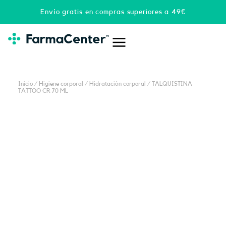
Ir
Envío gratis en compras superiores a 49€
al
contenido
Inicio
/
Higiene corporal
/
Hidratación corporal
/ TALQUISTINA
TATTOO CR 70 ML