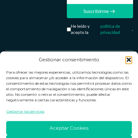
Suscribirme
He leído y
política de
.
acepto la
privacidad
Gestionar consentimiento
Servicio &
Legal
FarmaCenter
Métodos
Para ofrecer las mejores experiencias, utilizamos tecnologías como las
Términos y
Farmacenter
Contacto
de pago
cookies para almacenar y/o acceder a la información del dispositivo. El
condiciones
digital, S.L
Contacto
consentimiento de estas tecnologías nos permitirá procesar datos como
el comportamiento de navegación o las identificaciones únicas en este
Política de
B24836249
Política de
sitio. No consentir o retirar el consentimiento, puede afectar
privacidad
devoluciones
negativamente a ciertas características y funciones.
info@farmacenter.es
Política de
Horario de
Gestionar los servicios
Telf. +34 662
cookies
atención
253 161
Aviso legal
Lun. a Vie.:
Aceptar Cookies
09:00h -
18:00h