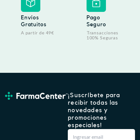
,
€
9
.
5
Envíos
Pago
Gratuitos
Seguro
€
.
A partir de 49€
Transacciones
100% Seguras
¡Suscríbete para
recibir todas las
novedades y
promociones
especiales!