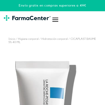
Ir
Envío gratis en compras superiores a 49€
al
contenido
Inicio
/
Higiene corporal
/
Hidratación corporal
/ CICAPLAST BAUME
5% 40 ML