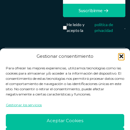
Suscribirme
He leído y
política de
.
acepto la
privacidad
Gestionar consentimiento
Servicio &
Legal
FarmaCenter
Métodos
Para ofrecer las mejores experiencias, utilizamos tecnologías como las
Términos y
Farmacenter
Contacto
de pago
cookies para almacenar y/o acceder a la información del dispositivo. El
condiciones
digital, S.L
Contacto
consentimiento de estas tecnologías nos permitirá procesar datos como
el comportamiento de navegación o las identificaciones únicas en este
Política de
B24836249
Política de
sitio. No consentir o retirar el consentimiento, puede afectar
privacidad
devoluciones
negativamente a ciertas características y funciones.
info@farmacenter.es
Política de
Horario de
Gestionar los servicios
Telf. +34 662
cookies
atención
253 161
Aviso legal
Lun. a Vie.:
Aceptar Cookies
09:00h -
18:00h