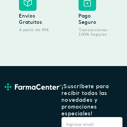
,
5
€
6
.
Envíos
Pago
Gratuitos
Seguro
€
.
A partir de 49€
Transacciones
100% Seguras
¡Suscríbete para
recibir todas las
novedades y
promociones
especiales!