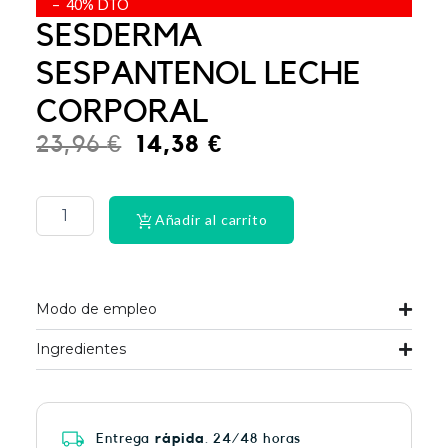
– 40% DTO
SESDERMA
SESPANTENOL LECHE
CORPORAL
El
El
23,96
€
14,38
€
precio
precio
PHYSIORELAX
ULTRA
original
actual
HEAT
Añadir al carrito
era:
es:
PLUS
75
23,96 €.
14,38 €.
cantidad
Modo de empleo
Ingredientes
Entrega
rápida
. 24/48 horas