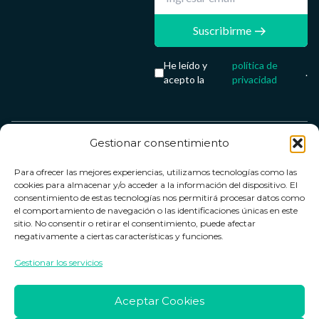
Suscribirme
He leído y
política de
.
acepto la
privacidad
Gestionar consentimiento
Servicio &
Legal
FarmaCenter
Métodos
Para ofrecer las mejores experiencias, utilizamos tecnologías como las
Términos y
Farmacenter
Contacto
de pago
cookies para almacenar y/o acceder a la información del dispositivo. El
condiciones
digital, S.L
Contacto
consentimiento de estas tecnologías nos permitirá procesar datos como
el comportamiento de navegación o las identificaciones únicas en este
Política de
B24836249
Política de
sitio. No consentir o retirar el consentimiento, puede afectar
privacidad
devoluciones
negativamente a ciertas características y funciones.
info@farmacenter.es
Política de
Horario de
Gestionar los servicios
Telf. +34 662
cookies
atención
253 161
Aviso legal
Lun. a Vie.:
Aceptar Cookies
09:00h -
18:00h