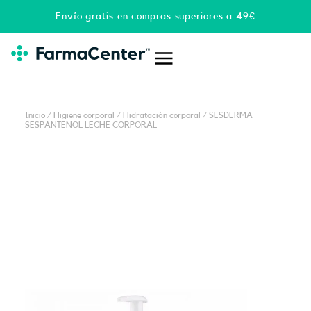
Ir
Envío gratis en compras superiores a 49€
al
contenido
Inicio
/
Higiene corporal
/
Hidratación corporal
/ SESDERMA
SESPANTENOL LECHE CORPORAL