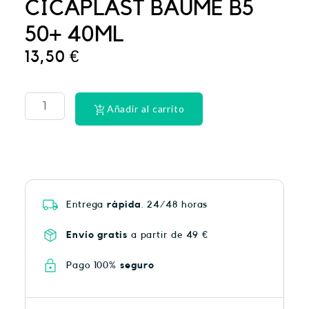
CICAPLAST BAUME B5
50+ 40ML
13,50
€
PHYSIORELAX
ULTRA
HEAT
Añadir al carrito
PLUS
75
cantidad
Entrega
rápida
. 24/48 horas
Envío gratis
a partir de 49 €
Pago 100%
seguro