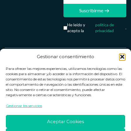
Suscribirme
He leído y
política de
.
acepto la
privacidad
Gestionar consentimiento
Servicio &
Legal
FarmaCenter
Métodos
Para ofrecer las mejores experiencias, utilizamos tecnologías como las
Términos y
Farmacenter
Contacto
de pago
cookies para almacenar y/o acceder a la información del dispositivo. El
condiciones
digital, S.L
Contacto
consentimiento de estas tecnologías nos permitirá procesar datos como
el comportamiento de navegación o las identificaciones únicas en este
Política de
B24836249
Política de
sitio. No consentir o retirar el consentimiento, puede afectar
privacidad
devoluciones
negativamente a ciertas características y funciones.
info@farmacenter.es
Política de
Horario de
Gestionar los servicios
Telf. +34 662
cookies
atención
253 161
Aviso legal
Lun. a Vie.:
Aceptar Cookies
09:00h -
18:00h