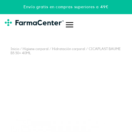
Ir
Envío gratis en compras superiores a 49€
al
contenido
Inicio
/
Higiene corporal
/
Hidratación corporal
/ CICAPLAST BAUME
B5 50+ 40ML