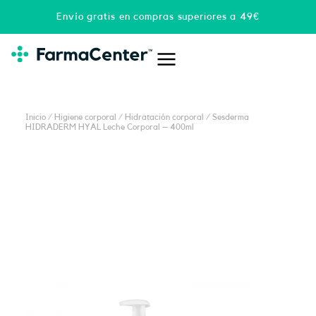
Ir
Envío gratis en compras superiores a 49€
al
contenido
Inicio
/
Higiene corporal
/
Hidratación corporal
/ Sesderma
HIDRADERM HYAL Leche Corporal – 400ml