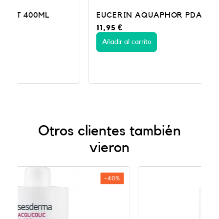
EUCERIN AQUAPHOR PDA REPAR 45
11,95
€
Añadir al carrito
Otros clientes también
vieron
0%
-40%