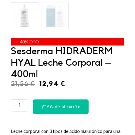
– 40% DTO
Sesderma HIDRADERM
HYAL Leche Corporal –
400ml
El
El
21,56
€
12,94
€
precio
precio
PHYSIORELAX
ULTRA
original
actual
HEAT
Añadir al carrito
era:
es:
PLUS
75
21,56 €.
12,94 €.
cantidad
Leche corporal con 3 tipos de ácido hialurónico para una