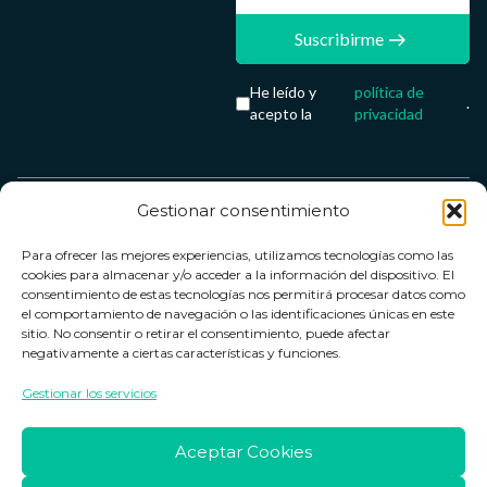
Suscribirme
He leído y
política de
.
acepto la
privacidad
Gestionar consentimiento
Servicio &
Legal
FarmaCenter
Métodos
Para ofrecer las mejores experiencias, utilizamos tecnologías como las
Términos y
Farmacenter
Contacto
de pago
cookies para almacenar y/o acceder a la información del dispositivo. El
condiciones
digital, S.L
Contacto
consentimiento de estas tecnologías nos permitirá procesar datos como
el comportamiento de navegación o las identificaciones únicas en este
Política de
B24836249
Política de
sitio. No consentir o retirar el consentimiento, puede afectar
privacidad
devoluciones
negativamente a ciertas características y funciones.
info@farmacenter.es
Política de
Horario de
Gestionar los servicios
Telf. +34 662
cookies
atención
253 161
Aviso legal
Lun. a Vie.:
Aceptar Cookies
09:00h -
18:00h