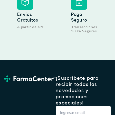
,
7
€
6
.
Envíos
Pago
Gratuitos
Seguro
€
.
A partir de 49€
Transacciones
100% Seguras
¡Suscríbete para
recibir todas las
novedades y
promociones
especiales!