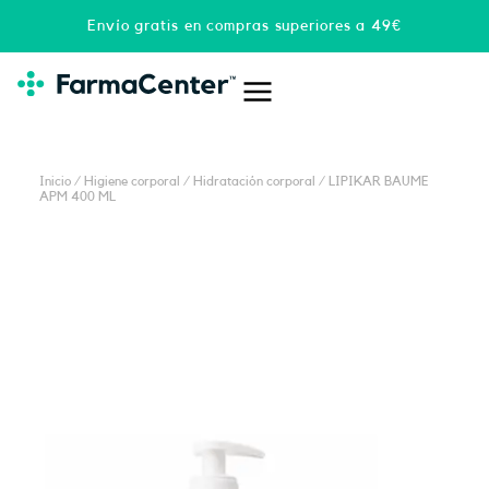
Ir
Envío gratis en compras superiores a 49€
al
contenido
Inicio
/
Higiene corporal
/
Hidratación corporal
/ LIPIKAR BAUME
APM 400 ML