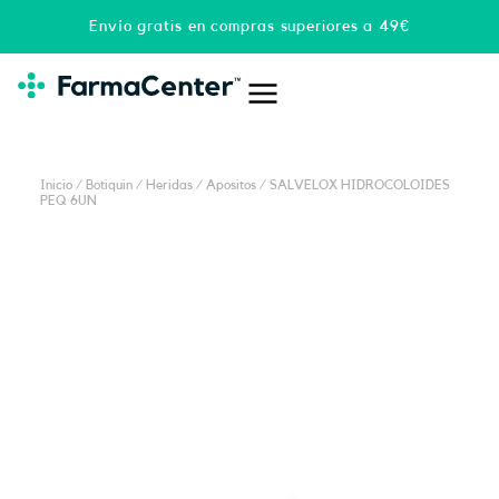
Ir
Envío gratis en compras superiores a 49€
al
contenido
Inicio
/
Botiquin
/
Heridas
/
Apositos
/ SALVELOX HIDROCOLOIDES
PEQ 6UN