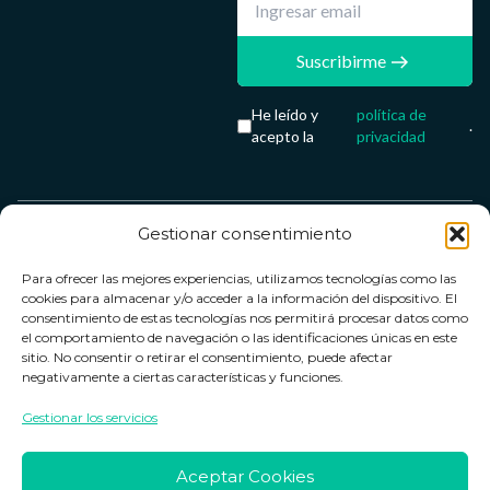
Suscribirme
He leído y
política de
.
acepto la
privacidad
Gestionar consentimiento
Servicio &
Legal
FarmaCenter
Métodos
Para ofrecer las mejores experiencias, utilizamos tecnologías como las
Términos y
Farmacenter
Contacto
de pago
cookies para almacenar y/o acceder a la información del dispositivo. El
condiciones
digital, S.L
Contacto
consentimiento de estas tecnologías nos permitirá procesar datos como
el comportamiento de navegación o las identificaciones únicas en este
Política de
B24836249
Política de
sitio. No consentir o retirar el consentimiento, puede afectar
privacidad
devoluciones
negativamente a ciertas características y funciones.
info@farmacenter.es
Política de
Horario de
Gestionar los servicios
Telf. +34 662
cookies
atención
253 161
Aviso legal
Lun. a Vie.:
Aceptar Cookies
09:00h -