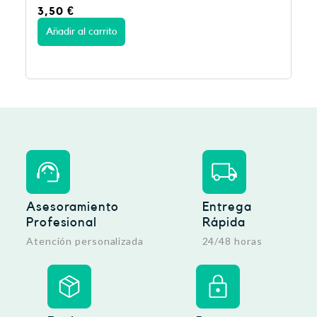
0
€
3,75
€
dir al carrito
Añadir al car
Asesoramiento
Entrega
Profesional
Rápida
Atención personalizada
24/48 horas