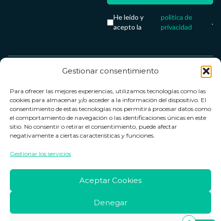
He leído y
política de
.
acepto la
privacidad
Gestionar consentimiento
Servicio &
Legal
FarmaCenter
Métodos
Para ofrecer las mejores experiencias, utilizamos tecnologías como las
Términos y
Farmacenter
Contacto
de pago
cookies para almacenar y/o acceder a la información del dispositivo. El
condiciones
digital, S.L
Contacto
consentimiento de estas tecnologías nos permitirá procesar datos como
el comportamiento de navegación o las identificaciones únicas en este
Política de
B24836249
Política de
sitio. No consentir o retirar el consentimiento, puede afectar
privacidad
devoluciones
negativamente a ciertas características y funciones.
info@farmacenter.es
Política de
Horario de
Gestionar los servicios
Telf. +34 662
cookies
atención
253 161
Aviso legal
Lun. a Vie.:
Aceptar Cookies
09:00h -
18:00h
Denegar