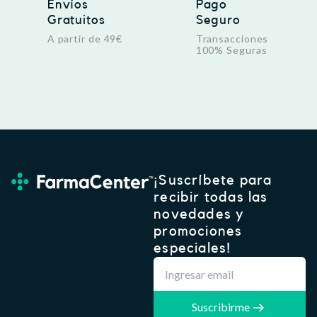
Envíos
Pago
Gratuitos
Seguro
A partir de 49€
Transacciones
100% Seguras
¡Suscríbete para
recibir todas las
novedades y
promociones
especiales!
Suscribirme