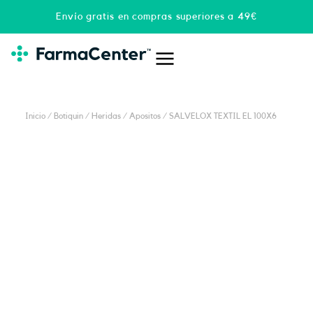
Ir
Envío gratis en compras superiores a 49€
al
contenido
Inicio
/
Botiquin
/
Heridas
/
Apositos
/ SALVELOX TEXTIL EL 100X6