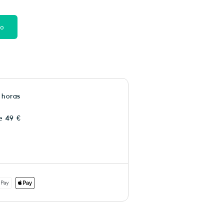
to
 horas
e 49 €