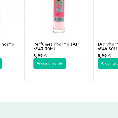
rma IAP
IAP Pharma perfumes
Perfumes
nº48 30ML
nº6 30ML
3,99
€
3,99
€
Añadir al carrito
Añadir al c