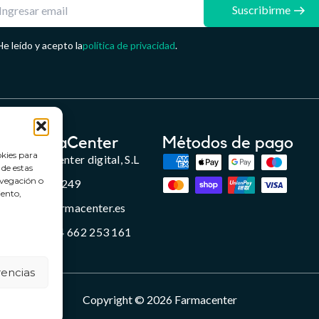
Suscribirme
He leído y acepto la
política de privacidad
.
FarmaCenter
Métodos de pago
okies para
Farmacenter digital, S.L
 de estas
avegación o
B24836249
iento,
info@farmacenter.es
Telf. +34 662 253 161
rencias
Copyright © 2026 Farmacenter