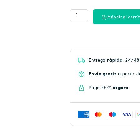
PHYSIORELAX
ULTRA
HEAT
Añadir al carri
PLUS
75
cantidad
Entrega
rápida
. 24/48
Envío gratis
a partir d
Pago 100%
seguro