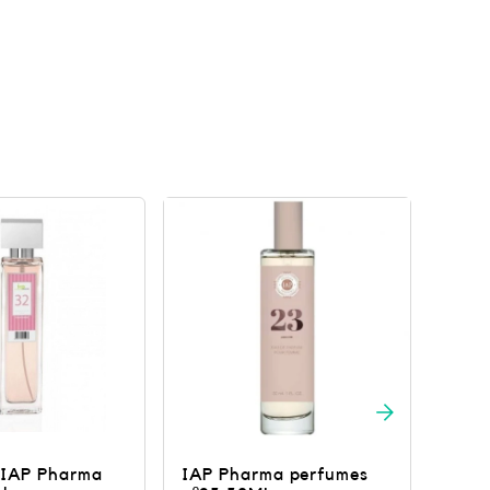
ma perfumes
Perfumes IAP Pharma
Phar