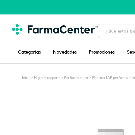
Ir
al
contenido
Búsqueda
de
productos
Categorías
Novedades
Promociones
Ses
Inicio
/
Higiene corporal
/
Perfumes mujer
/ Pharma IAP perfumes muje