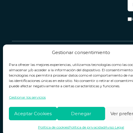
Gestionar consentimiento
Servicio & Contacto
Legal
Para ofrecer las mejores experiencias, utilizamos tecnologías como las co
Contacto
Términos y condiciones
almacenar y/o acceder a la información del dispositivo. El consentimiento
tecnologías nos permitirá procesar datos como el comportamiento de n
Política de devoluciones
Política de privacidad
las identificaciones únicas en este sitio. No consentir o retirar el consentim
puede afectar negativamente a ciertas características y funciones.
Política de cookies
Horario de atención
Lun. a Vie.:
09:00h - 18:00h
Aviso legal
Gestionar los servicios
Aceptar Cookies
Denegar
Ver prefe
Política de cookies
Política de privacidad
Aviso Legal