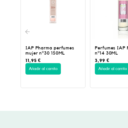
es
Perfumes IAP Pharma
Perfumes Pha
nº14 30ML
nº43 30ML
3,99
€
3,99
€
Añadir al carrito
Añadir al carrito