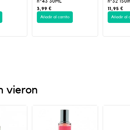
nº32 150ml
nº23 30M
11,95
€
3,99
€
Añadir al carrito
Añadir al c
n vieron