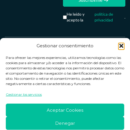
He leído y
política de
.
acepto la
privacidad
Gestionar consentimiento
Servicio &
Legal
FarmaCenter
Métodos
Para ofrecer las mejores experiencias, utilizamos tecnologías como las
Términos y
Farmacenter
Contacto
de pago
cookies para almacenar y/o acceder a la información del dispositivo. El
condiciones
digital, S.L
Contacto
consentimiento de estas tecnologías nos permitirá procesar datos como
el comportamiento de navegación o las identificaciones únicas en este
Política de
B24836249
Política de
sitio. No consentir o retirar el consentimiento, puede afectar
privacidad
devoluciones
negativamente a ciertas características y funciones.
info@farmacenter.es
Política de
Horario de
Gestionar los servicios
Telf. +34 662
cookies
atención
253 161
Aviso legal
Lun. a Vie.:
Aceptar Cookies
09:00h -
18:00h
Denegar