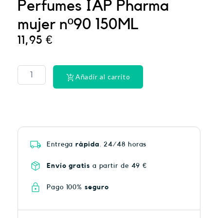
Perfumes IAP Pharma
mujer nº90 150ML
11,95
€
PHYSIORELAX
ULTRA
HEAT
Añadir al carrito
PLUS
75
cantidad
Entrega
rápida
. 24/48 horas
Envío gratis
a partir de 49 €
Pago 100%
seguro