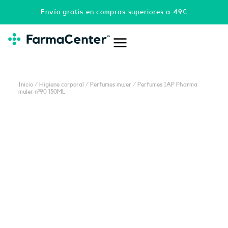
Ir
Envío gratis en compras superiores a 49€
al
contenido
Inicio
/
Higiene corporal
/
Perfumes mujer
/ Perfumes IAP Pharma
mujer nº90 150ML