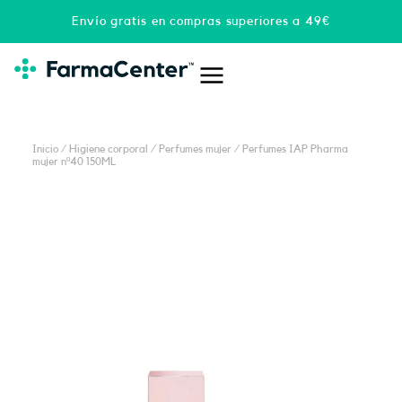
Ir
Envío gratis en compras superiores a 49€
al
contenido
Inicio
/
Higiene corporal
/
Perfumes mujer
/ Perfumes IAP Pharma
mujer nº40 150ML