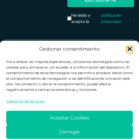
He leído y
política de
.
acepto la
privacidad
Gestionar consentimiento
Servicio &
Legal
FarmaCenter
Métodos
Para ofrecer las mejores experiencias, utilizamos tecnologías como las
Términos y
Farmacenter
Contacto
de pago
cookies para almacenar y/o acceder a la información del dispositivo. El
condiciones
digital, S.L
Contacto
consentimiento de estas tecnologías nos permitirá procesar datos como
el comportamiento de navegación o las identificaciones únicas en este
Política de
B24836249
Política de
sitio. No consentir o retirar el consentimiento, puede afectar
privacidad
devoluciones
negativamente a ciertas características y funciones.
info@farmacenter.es
Política de
Horario de
Gestionar los servicios
Telf. +34 662
cookies
atención
253 161
Aviso legal
Lun. a Vie.:
Aceptar Cookies
09:00h -
18:00h
Denegar