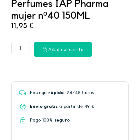
Perfumes IAP Pharma
mujer nº40 150ML
11,95
€
PHYSIORELAX
ULTRA
HEAT
Añadir al carrito
PLUS
75
cantidad
Entrega
rápida
. 24/48 horas
Envío gratis
a partir de 49 €
Pago 100%
seguro