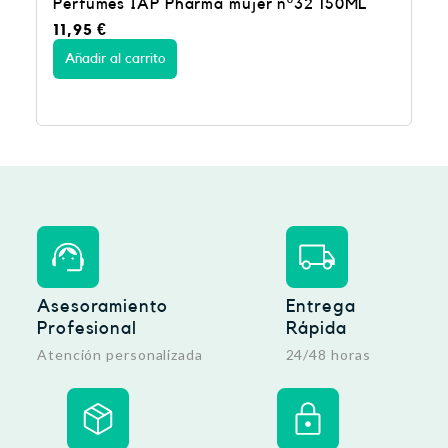
s IAP Pharma mujer nº32 150ML
Perfumes IAP 
3,99
€
l carrito
Añadir al carrito
Asesoramiento
Entrega
Profesional
Rápida
Atención personalizada
24/48 horas