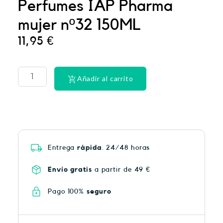
Perfumes IAP Pharma
mujer nº32 150ML
11,95
€
PHYSIORELAX
ULTRA
HEAT
Añadir al carrito
PLUS
75
cantidad
Entrega
rápida
. 24/48 horas
Envío gratis
a partir de 49 €
Pago 100%
seguro