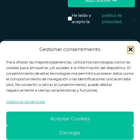
He leído y
política de
.
acepto la
privacidad
Gestionar consentimiento
Servicio &
Legal
FarmaCenter
Métodos
Para ofrecer las mejores experiencias, utilizamos tecnologías como las
Términos y
Farmacenter
Contacto
de pago
cookies para almacenar y/o acceder a la información del dispositivo. El
condiciones
digital, S.L
Contacto
consentimiento de estas tecnologías nos permitirá procesar datos como
el comportamiento de navegación o las identificaciones únicas en este
Política de
B24836249
Política de
sitio. No consentir o retirar el consentimiento, puede afectar
privacidad
devoluciones
negativamente a ciertas características y funciones.
info@farmacenter.es
Política de
Horario de
Gestionar los servicios
Telf. +34 662
cookies
atención
253 161
Aviso legal
Lun. a Vie.:
Aceptar Cookies
09:00h -
18:00h
Denegar