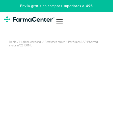
Ir
Envío gratis en compras superiores a 49€
al
contenido
Inicio
/
Higiene corporal
/
Perfumes mujer
/ Perfumes IAP Pharma
mujer nº32 150ML