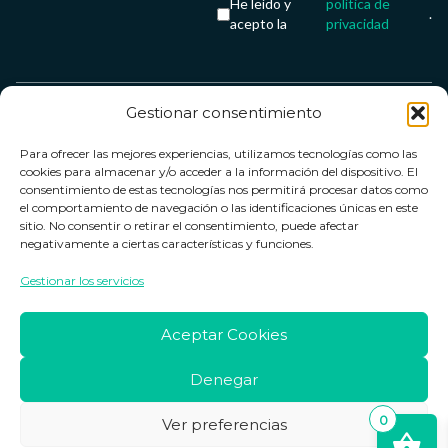
He leído y
política de
.
acepto la
privacidad
Gestionar consentimiento
Servicio &
Legal
FarmaCenter
Métodos
Para ofrecer las mejores experiencias, utilizamos tecnologías como las
Términos y
Farmacenter
Contacto
de pago
cookies para almacenar y/o acceder a la información del dispositivo. El
condiciones
digital, S.L
Contacto
consentimiento de estas tecnologías nos permitirá procesar datos como
el comportamiento de navegación o las identificaciones únicas en este
Política de
B24836249
Política de
sitio. No consentir o retirar el consentimiento, puede afectar
privacidad
devoluciones
negativamente a ciertas características y funciones.
info@farmacenter.es
Política de
Horario de
Gestionar los servicios
Telf. +34 662
cookies
atención
253 161
Aviso legal
Lun. a Vie.:
Aceptar Cookies
09:00h -
18:00h
Denegar
0
Ver preferencias