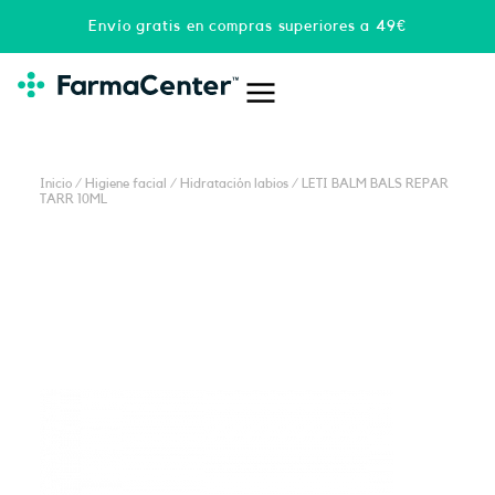
Ir
Envío gratis en compras superiores a 49€
al
contenido
Inicio
/
Higiene facial
/
Hidratación labios
/ LETI BALM BALS REPAR
TARR 10ML